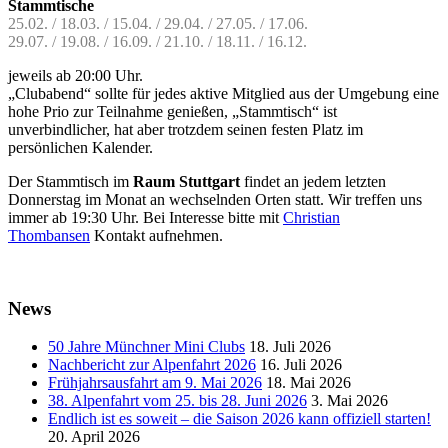
Stammtische
25.02. / 18.03. / 15.04. / 29.04. / 27.05. / 17.06.
29.07. / 19.08. / 16.09. / 21.10. /
18.11. / 16.12.
jeweils ab 20:00 Uhr.
„Clubabend“ sollte für jedes aktive Mitglied aus der Umgebung eine
hohe Prio zur Teilnahme genießen, „Stammtisch“ ist
unverbindlicher, hat aber trotzdem seinen festen Platz im
persönlichen Kalender.
Der Stammtisch im
Raum Stuttgart
findet an jedem letzten
Donnerstag im Monat an wechselnden Orten statt. Wir treffen uns
immer ab 19:30 Uhr. Bei Interesse bitte mit
Christian
Thombansen
Kontakt aufnehmen.
Haupt-
News
Seitenleiste
50 Jahre Münchner Mini Clubs
18. Juli 2026
Nachbericht zur Alpenfahrt 2026
16. Juli 2026
Frühjahrsausfahrt am 9. Mai 2026
18. Mai 2026
38. Alpenfahrt vom 25. bis 28. Juni 2026
3. Mai 2026
Endlich ist es soweit – die Saison 2026 kann offiziell starten!
20. April 2026