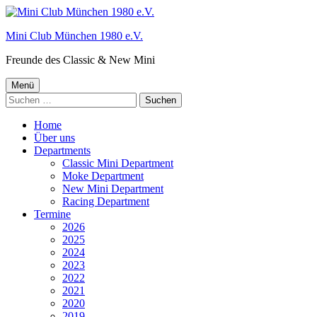
Springe
zum
Mini Club München 1980 e.V.
Inhalt
Freunde des Classic & New Mini
Primäres
Menü
Suchen
Menü
nach:
Home
Über uns
Departments
Classic Mini Department
Moke Department
New Mini Department
Racing Department
Termine
2026
2025
2024
2023
2022
2021
2020
2019