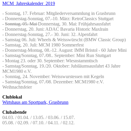
MCM_Jahreskalender_2019
- Sonntag, 17. Februar: Mitgliederversammlung in Grasbrunn
- Donnerstag-Sonntag, 07.-10. März: RetroClassics Stuttgart
-
Sonntag, 05. Mai
Donnerstag, 30. Mai: Frühjahrsausfahrt
- Donnerstag, 20. Juni: ADAC Bavaria Historic Maxlrain
- Donnerstag-Sonntag, 27.- 30. Juni: 32. Alpenfahrt
- Samstag 06. Juli: Wheels & Weisswürscht (BMW Classic Group)
- Samstag, 20. Juli: MCM 1980 Sommerfest
- Donnerstag-Montag, 08.-12. August: IMM Bristol - 60 Jahre Mini
- Samstag/Sonntag, 07./08.. September: Mini Run Stuttgart
- Montag 23. oder 30. September: Wiesnstammtisch
- Samstag/Sonntag, 19./20. Oktober: Jubiläumsausfahrt 43 Jahre
MCM1980 e.V.
- Sonntag, 24. November: Weisswurstessen mit Kegeln
- Samstag/Sonntag, 07./08. Dezember: MCM1980 e.V.
Weihnachtsfeier
Clublokal
Wirtshaus am Sportpark, Grasbrunn
Clubabende
04.03. / 01.04. / 13.05. / 03.06. / 15.07.
05.08. / 02.09. / 07.10. /
04.11. / 02.12.