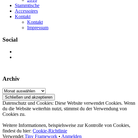
Stammtische
Accessoires
Kontakt
Kontakt
Impressum
Social
Profil
von
Profil
mcm1980
von
auf
mcm1980ev
Facebook
auf
Archiv
anzeigen
Instagram
anzeigen
Archiv
Datenschutz und Cookies: Diese Website verwendet Cookies. Wenn
du die Website weiterhin nutzt, stimmst du der Verwendung von
Cookies zu.
Weitere Informationen, beispielsweise zur Kontrolle von Cookies,
findest du hier:
Cookie-Richtlinie
Footer
Verwendet
Tiny Framework
•
Anmelden