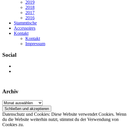
2019
2018
2017
2016
Stammtische
Accessoires
Kontakt
Kontakt
Impressum
Social
Profil
von
Profil
mcm1980
von
auf
mcm1980ev
Facebook
auf
Archiv
anzeigen
Instagram
anzeigen
Archiv
Datenschutz und Cookies: Diese Website verwendet Cookies. Wenn
du die Website weiterhin nutzt, stimmst du der Verwendung von
Cookies zu.