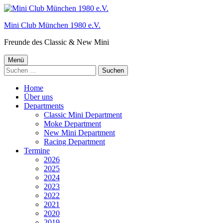
Springe
zum
Mini Club München 1980 e.V.
Inhalt
Freunde des Classic & New Mini
Primäres
Menü
Suchen
Menü
nach:
Home
Über uns
Departments
Classic Mini Department
Moke Department
New Mini Department
Racing Department
Termine
2026
2025
2024
2023
2022
2021
2020
2019