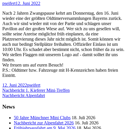
Autor
Veröffentlicht
pseifert
12. Juni 2022
am
Nach 2 Jahren Zwangspause kehrt am Donnerstag, den 16. Juni
wieder eine der größten Oldtimerversammlungen Bayerns zurück.
Auch wir sind wieder mit von der Partie und schlagen unser
Pavillon auf der großen Wiese auf. Wer sich zu uns gesellen will,
sollte seine Anreise möglichst früh einplanen, da eine
Platzreservierung dieses Jahr nicht möglich ist. Somit können wir
auch nur bedingt Stellplätze freihalten. Offizieller Einlass ist um
10:00 Uhr. Es schadet aber bestimmt nicht, schon früher da zu sein.
Wir stellen Flaggen mit unserem Logo auf - damit solltet ihr uns
finden.
Wir freuen uns auf euren Besuch!
P.S.: Oldtimer bzw. Fahrzeuge mit H-Kennzeichen haben freien
Eintritt.
Veröffentlicht
Autor
12. Juni 2022
pseifert
am
Beitragsnavigation
Vorheriger
Nachbericht 1. Kieferer Mini-Treffen
Beitrag:
Nächster
Nachbericht Alpenfahrt
Beitrag
Haupt-
News
Seitenleiste
50 Jahre Münchner Mini Clubs
18. Juli 2026
Nachbericht zur Alpenfahrt 2026
16. Juli 2026
Frühjahrsausfahrt am 9. Mai 2026
18. Mai 2026