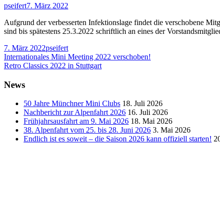
Autor
Veröffentlicht
pseifert
7. März 2022
am
Aufgrund der verbesserten Infektionslage findet die verschobene M
sind bis spätestens 25.3.2022 schriftlich an eines der Vorstandsmitglie
Veröffentlicht
Autor
7. März 2022
pseifert
am
Beitragsnavigation
Vorheriger
Internationales Mini Meeting 2022 verschoben!
Beitrag:
Nächster
Retro Classics 2022 in Stuttgart
Beitrag
Haupt-
News
Seitenleiste
50 Jahre Münchner Mini Clubs
18. Juli 2026
Nachbericht zur Alpenfahrt 2026
16. Juli 2026
Frühjahrsausfahrt am 9. Mai 2026
18. Mai 2026
38. Alpenfahrt vom 25. bis 28. Juni 2026
3. Mai 2026
Endlich ist es soweit – die Saison 2026 kann offiziell starten!
2