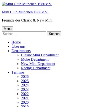
Springe
zum
Mini Club München 1980 e.V.
Inhalt
Freunde des Classic & New Mini
Primäres
Menü
Suchen
Menü
nach:
Home
Über uns
Departments
Classic Mini Department
Moke Department
New Mini Department
Racing Department
Termine
2026
2025
2024
2023
2022
2021
2020
2019