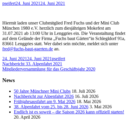
Autor
Veröffentlicht
pseifert
24. Juni 2021
24. Juni 2021
am
Hiermit laden unser Clubmitglied Fred Fuchs und der Mini Club
München 1980 e.V. herzlich zum diesjährigen Mokefest am
31.07.2021 ab 13:00 Uhr in Lenggries ein. Die Veranstaltung findet
auf dem Gelände der Firma „Fuchs baut Gärten“in Schlegldorf 91a,
83661 Lenggries statt. Wer dabei sein möchte, meldet sich unter
fred@fuchs-baut-gaerten.de
an.
Veröffentlicht
Autor
24. Juni 2021
24. Juni 2021
pseifert
am
Beitragsnavigation
Vorheriger
Nachbericht 33. Alpenfahrt 2021
Beitrag:
Nächster
Mitgliederversammlung für das Geschäftsjahr 2020
Beitrag
Haupt-
News
Seitenleiste
50 Jahre Münchner Mini Clubs
18. Juli 2026
Nachbericht zur Alpenfahrt 2026
16. Juli 2026
Frühjahrsausfahrt am 9. Mai 2026
18. Mai 2026
38. Alpenfahrt vom 25. bis 28. Juni 2026
3. Mai 2026
Endlich ist es soweit – die Saison 2026 kann offiziell starten!
20. April 2026