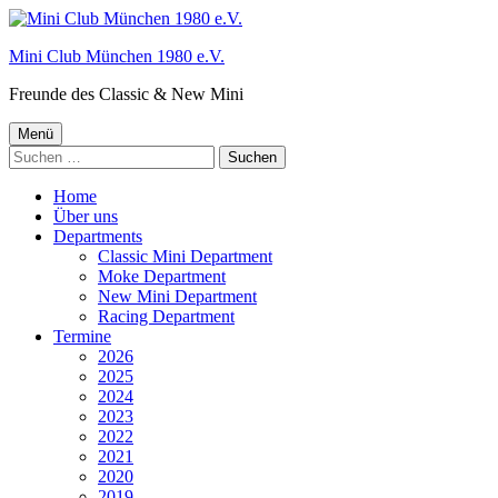
Springe
zum
Mini Club München 1980 e.V.
Inhalt
Freunde des Classic & New Mini
Primäres
Menü
Suchen
Menü
nach:
Home
Über uns
Departments
Classic Mini Department
Moke Department
New Mini Department
Racing Department
Termine
2026
2025
2024
2023
2022
2021
2020
2019